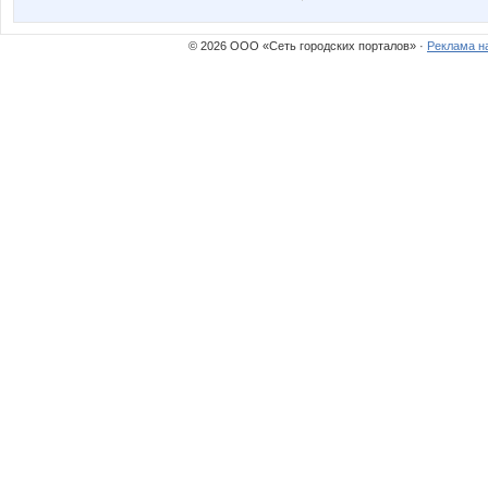
Ladyfirst
LanaN
© 2026 ООО «Сеть городских порталов» ·
Реклама н
Lusien
Lyolya
Nata.li
Nata1
OlgaSS
OlgaVale
Sc@rlet
Scarlett.