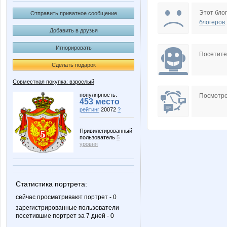
1kisa1
888O
Этот блог
Отправить приватное сообщение
блогеров
.
Добавить в друзья
Игнорировать
AnnaSi
Anna
Посетит
Сделать подарок
Совместная покупка: взрослый
BroNzz@
Carolin
популярность:
Посмотре
453 место
рейтинг
20072
?
Привилегированный
пользователь
5
Gala N
H_elen
уровня
Статистика портрета:
Katarin@
KateHo
сейчас просматривают портрет - 0
зарегистрированные пользователи
посетившие портрет за 7 дней - 0