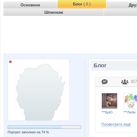
Блог
( 0 )
Основное
Дру
Шпионаж
Блог
317
***БрЮнЕтОчКа***
***Лю
Посмотреть ещё
Портрет заполнен на 74 %